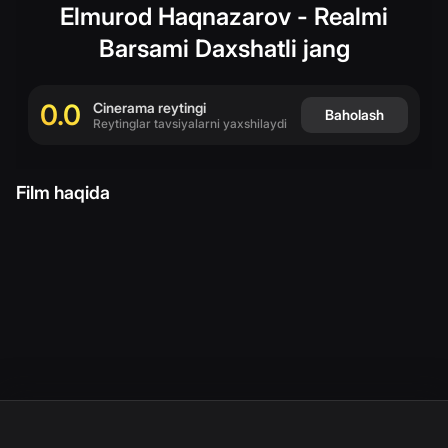
Elmurod Haqnazarov - Realmi
(
O`zbekc
Barsami Daxshatli jang
0.0
Cinerama reytingi
Baholash
Reytinglar tavsiyalarni yaxshilaydi
Film haqida