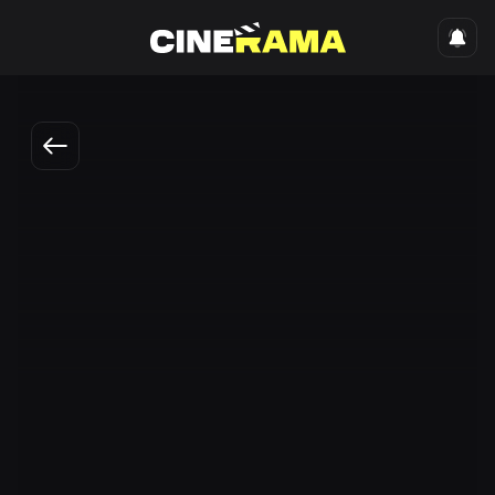
O`zbekch
Маленький хозяин