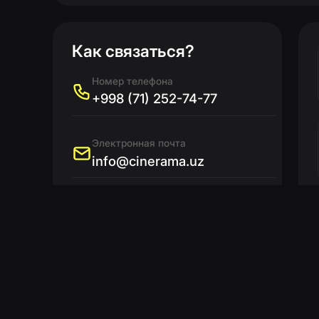
Адрес
ул. Зульфияханум, 24/2
© 2011-
2026
. Turon Telecom