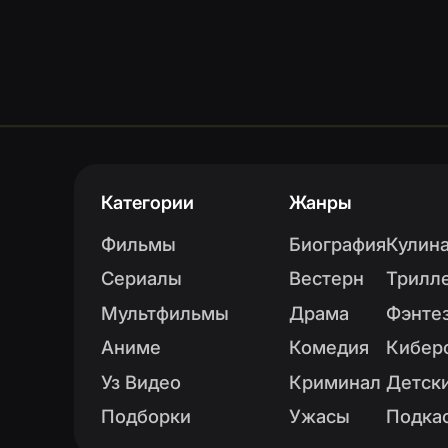
Категории
Жанры
Фильмы
Биография
Кулинарное 
Сериалы
Вестерн
Триллер
Мультфильмы
Драма
Фэнтези
Аниме
Комедия
Киберспорт
Уз Видео
Криминал
Детский
Подборки
Ужасы
Подкаст
Как связаться?
Номер телефона
+998 (71) 252-74-77
Электронная почта
info@cinerama.uz