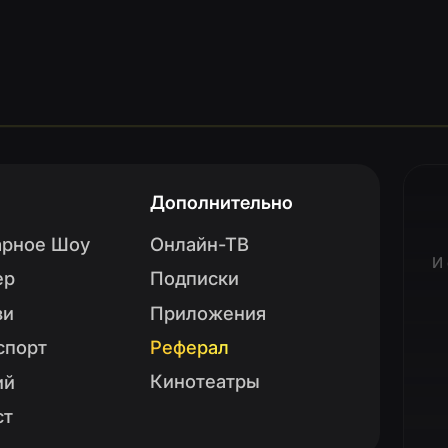
Дополнительно
Скачайт
Шоу
Онлайн-ТВ
И смотрите фильмы
Подписки
Приложения
Реферал
Кинотеатры
Instagram
https://www.instagram.com/cinerama.uz/
Telegram
https://t.me/cineramauzofficial