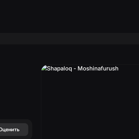
̆
̆
)