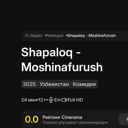
Уз Видео
Комедия
Shapaloq - Moshinafurush
Shapaloq -
Русскии
Moshinafurush
(
Русскии
Shapaloq - Moshinafurush
2025
Узбекистан
Комедия
24 мин
12
+
En
Full HD
0.0
Рейтинг Cinerama
Оценить
Оценки улучшают рекомендации