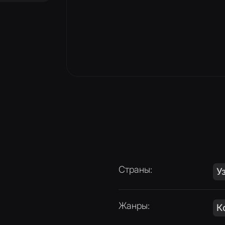
Страны
:
Узбекистан
Жанры
:
Комедия
24 мин
Длительность
:
12
+
Ограничение
: