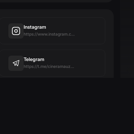
Facebook
https://facebook.com/cinerama.uz
Yuklanmoqda..
Youtube
http://www.youtube.com/@cinerama-uz-official