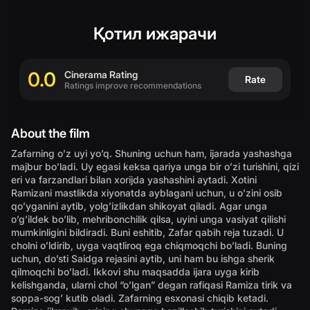
(
English
)
Қотил ижарачи
0.0
Cinerama Rating
Rate
Ratings improve recommendations
About the film
Zafarning oʼz uyi yoʼq. Shuning uchun ham, ijarada yashashga
majbur boʼladi. Uy egasi keksa qariya unga bir oʼzi turishini, qizi
eri va farzandlari bilan xorijda yashashini aytadi. Xotini
Ramizani mastlikda xiyonatda ayblagani uchun, u oʼzini osib
qoʼyganini aytib, yolgʼizlikdan shikoyat qiladi. Аgar unga
oʼgʼildek boʼlib, mehribonchilik qilsa, uyini unga vasiyat qilishi
mumkinligini bildiradi. Buni eshitib, Zafar qabih reja tuzadi. U
cholni oʼldirib, uyga vaqtliroq ega chiqmoqchi boʼladi. Buning
uchun, doʼsti Saidga rejasini aytib, uni ham bu ishga sherik
qilmoqchi boʼladi. Ikkovi shu maqsadda ijara uyga kirib
kelishganda, ularni chol “oʼlgan” degan rafiqasi Ramiza tirik va
soppa-sogʼ kutib oladi. Zafarning esxonasi chiqib ketadi.