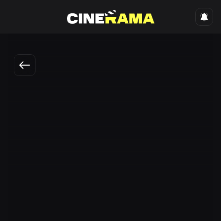
English
Қотил ижарачи